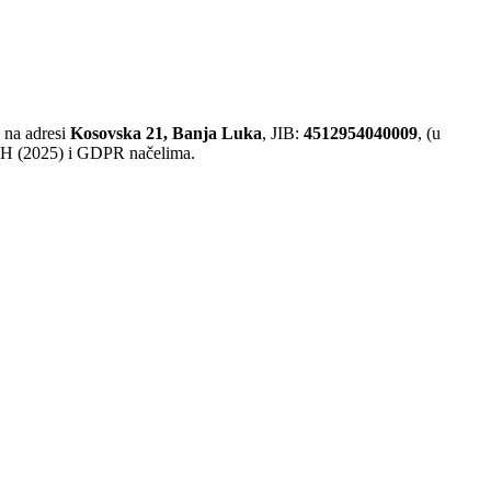
m na adresi
Kosovska 21, Banja Luka
, JIB:
4512954040009
, (u
 BiH (2025) i GDPR načelima.