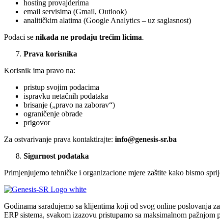
hosting provajderima
email servisima (Gmail, Outlook)
analitičkim alatima (Google Analytics – uz saglasnost)
Podaci se
nikada ne prodaju trećim licima
.
Prava korisnika
Korisnik ima pravo na:
pristup svojim podacima
ispravku netačnih podataka
brisanje („pravo na zaborav“)
ograničenje obrade
prigovor
Za ostvarivanje prava kontaktirajte:
info@genesis-sr.ba
Sigurnost podataka
Primjenjujemo tehničke i organizacione mjere zaštite kako bismo sprije
Godinama sarađujemo sa klijentima koji od svog online poslovanja za
ERP sistema, svakom izazovu pristupamo sa maksimalnom pažnjom prem