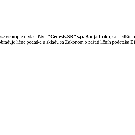
is-sr.com;
je u vlasništvu
“Genesis-SR” s.p. Banja Luka
, sa sjedište
i obrađuje lične podatke u skladu sa Zakonom o zaštiti ličnih podataka
e