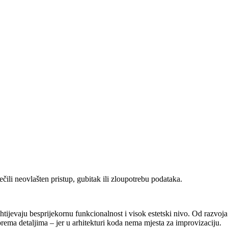
čili neovlašten pristup, gubitak ili zloupotrebu podataka.
htijevaju besprijekornu funkcionalnost i visok estetski nivo. Od razv
a detaljima – jer u arhitekturi koda nema mjesta za improvizaciju.