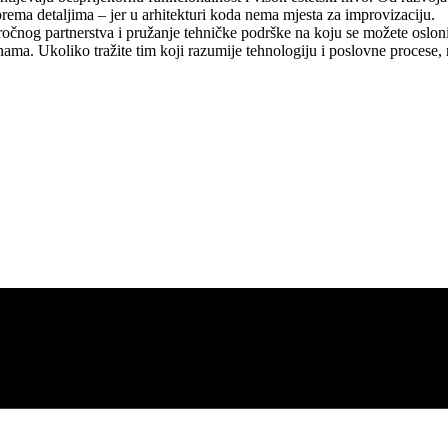
a detaljima – jer u arhitekturi koda nema mjesta za improvizaciju.
ročnog partnerstva i pružanje tehničke podrške na koju se možete oslonit
godinama. Ukoliko tražite tim koji razumije tehnologiju i poslovne procese