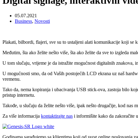
Digital signage, interaktivni vi
05.07.2021
Business
,
Novosti
Plakati, bilbordi, flajeri, sve su to ustaljeni alati komunikacije koji 
Međutim, šta ako želite nešto više, šta ako želite da sve to izgleda malo 
U tom slučaju, vrijeme je da istražite mogućnost digitalnih znakova, i
U mogućnosti smo, da od Vaših postojećih LCD ekrana uz naš hardware
vremenu.
Tako da, nema kopiranja i ubacivanja USB stick-ova, zastoja bilo koje 
pristup internetu.
Takođe, u slučaju da želite nešto više, ipak nešto drugačije, kod nas 
Za više informacija
kontaktirajte nas
i informišite kako da zakoračite u 
Godinama sarađujemo sa klijentima koji od svog online poslovanja za