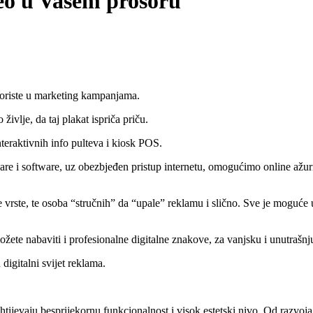
deo u Vašem prosoru
se koriste u marketing kampanjama.
življe, da taj plakat ispriča priču.
nteraktivnih info pulteva i kiosk POS.
 i software, uz obezbjeđen pristup internetu, omogućimo online ažuri
vrste, te osoba “stručnih” da “upale” reklamu i slično. Sve je moguće u
možete nabaviti i profesionalne digitalne znakove, za vanjsku i unutraš
digitalni svijet reklama.
htijevaju besprijekornu funkcionalnost i visok estetski nivo. Od razv