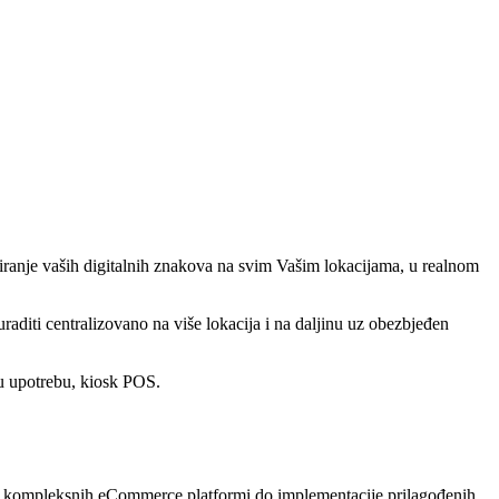
ranje vaših digitalnih znakova na svim Vašim lokacijama, u realnom
raditi centralizovano na više lokacija i na daljinu uz obezbjeđen
nju upotrebu, kiosk POS.
oja kompleksnih eCommerce platformi do implementacije prilagođenih